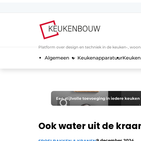
Aanmelden
Algemene voorwaarden
Bedrijven
Platform over design en techniek in de keuken-, woo
Contact
Algemeen
Keukenapparatuur
Keuken
Direct contact
Evenement aanmelden
Keukenbouw | Platform over design
Magazine aanvragen
Een stijlvolle toevoeging in iedere keuken
Meest gelezen
Nieuwsbrief
Ook water uit de kraa
Podcasts
Privacy / Cookie statement
9 december 2024