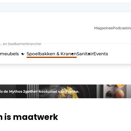
Magazines
Podcasts
V
n-, en badkamerbranche
meubels
Spoelbakken & Kranen
Sanitair
Events
 en techniek in de keukenbranche
 is de Mythos 2gether-kookplaat van Franke.
n is maatwerk