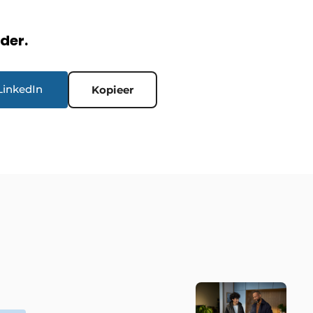
rder.
LinkedIn
Kopieer