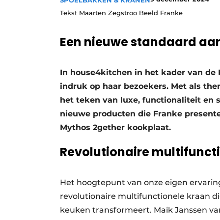
SPOELBAKKEN & KRANEN
Vacature aanmelden
Tekst Maarten Zegstroo Beeld Franke
Vacatures
Een nieuwe standaard aa
Video’s
In house4kitchen in het kader van de
indruk op haar bezoekers. Met als th
het teken van luxe, functionaliteit en
nieuwe producten die Franke present
Mythos 2gether kookplaat.
Revolutionaire multifunct
Het hoogtepunt van onze eigen ervarin
revolutionaire multifunctionele kraan 
keuken transformeert. Maik Janssen van 