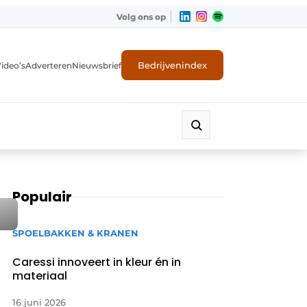
Volg ons op
Bedrijvenindex
ideo’s
Adverteren
Nieuwsbrief
Populair
SPOELBAKKEN & KRANEN
Caressi innoveert in kleur én in
materiaal
16 juni 2026