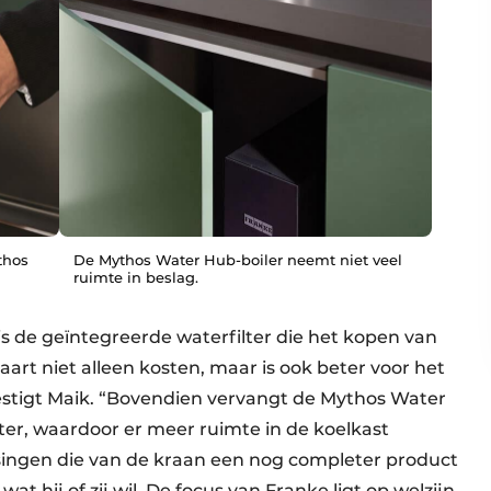
thos
De Mythos Water Hub-boiler neemt niet veel
ruimte in beslag.
s de geïntegreerde waterfilter die het kopen van
art niet alleen kosten, maar is ook beter voor het
estigt Maik. “Bovendien vervangt de Mythos Water
er, waardoor er meer ruimte in de koelkast
assingen die van de kraan een nog completer product
t hij of zij wil. De focus van Franke ligt op welzijn