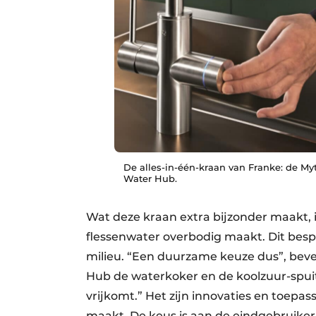
De alles-in-één-kraan van Franke: de My
Water Hub.
Wat deze kraan extra bijzonder maakt, i
flessenwater overbodig maakt. Dit bespa
milieu. “Een duurzame keuze dus”, bev
Hub de waterkoker en de koolzuur-spuit
vrijkomt.” Het zijn innovaties en toep
maakt. De keus is aan de eindgebruiker wa