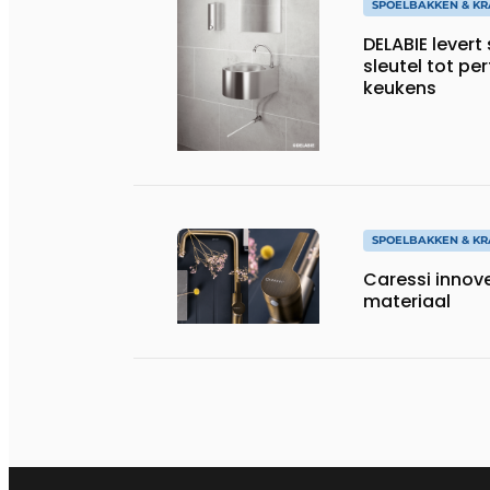
SPOELBAKKEN & K
DELABIE levert
sleutel tot pe
keukens
SPOELBAKKEN & K
Caressi innovee
materiaal