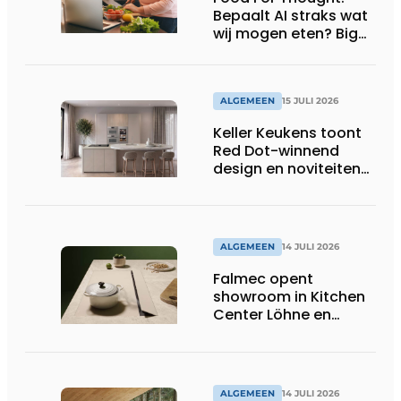
Bepaalt AI straks wat
wij mogen eten? Big
Brother is watching
you!
ALGEMEEN
15 JULI 2026
Keller Keukens toont
Red Dot-winnend
design en noviteiten
op Gut Böckel
ALGEMEEN
14 JULI 2026
Falmec opent
showroom in Kitchen
Center Löhne en
presenteert nieuwe
gekleurde
inductiekookplaten
ALGEMEEN
14 JULI 2026