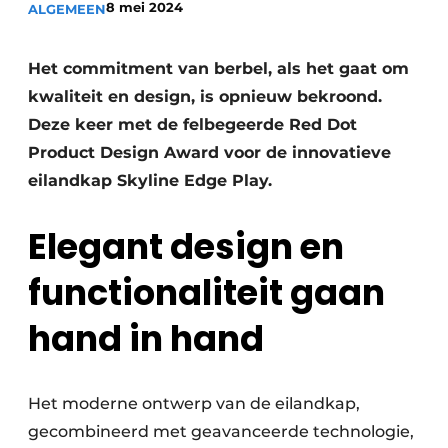
8 mei 2024
ALGEMEEN
Privacy / Cookie statement
Vacature aanmelden
Het commitment van berbel, als het gaat om
Werkbladen
Vacatures
kwaliteit en design, is opnieuw bekroond.
Video’s
Meubelbeslag & Kastindeling
Deze keer met de felbegeerde Red Dot
Product Design Award voor de innovatieve
eilandkap Skyline Edge Play.
Elegant design en
functionaliteit gaan
hand in hand
Het moderne ontwerp van de eilandkap,
gecombineerd met geavanceerde technologie,