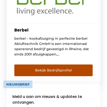
Berbel
berbel – kookafzuiging in perfectie berbel
Ablufttechnik GmbH is een internationaal
opererend bedrijf gevestigd in Rheine, dat
sinds 2001 afzuigkappen,
kookplaatafzuigingen en kookplaten
ontwikkelt, produceert en verkoopt. Met het
innovatieve berbel-principe ontstond het
Bekijk Bedrijfsprofiel
idee van de perfect kookafzuiging. Dankzij
de gepatenteerde berbel-techniek
NIEUWSBRIEF
verdwijnen kookdampen en storende
geurtjes, en dat geluidsarm, betrouwbaar en
Meld u aan om nieuws & updates te
duurzaam. De meest […]
ontvangen.