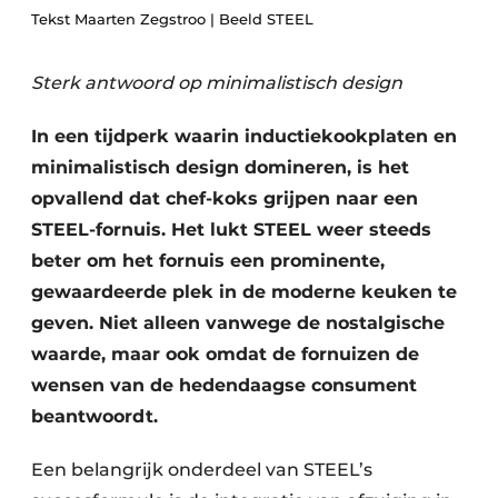
Privacy / Cookie statement
Tekst Maarten Zegstroo | Beeld STEEL
Vacature aanmelden
Werkbladen
Sterk antwoord op minimalistisch design
Vacatures
Video’s
Meubelbeslag & Kastindeling
In een tijdperk waarin inductiekookplaten en
minimalistisch design domineren, is het
opvallend dat chef-koks grijpen naar een
STEEL-fornuis. Het lukt STEEL weer steeds
beter om het fornuis een prominente,
gewaardeerde plek in de moderne keuken te
geven. Niet alleen vanwege de nostalgische
waarde, maar ook omdat de fornuizen de
wensen van de hedendaagse consument
beantwoordt.
Een belangrijk onderdeel van STEEL’s