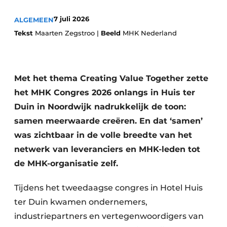
Privacy / Cookie statement
7 juli 2026
ALGEMEEN
Vacature aanmelden
Tekst
Maarten Zegstroo |
Beeld
MHK Nederland
Werkbladen
Vacatures
Video’s
Meubelbeslag & Kastindeling
Met het thema Creating Value Together zette
het MHK Congres 2026 onlangs in Huis ter
Duin in Noordwijk nadrukkelijk de toon:
samen meerwaarde creëren. En dat ‘samen’
was zichtbaar in de volle breedte van het
netwerk van leveranciers en MHK-leden tot
de MHK-organisatie zelf.
Tijdens het tweedaagse congres in Hotel Huis
ter Duin kwamen ondernemers,
industriepartners en vertegenwoordigers van