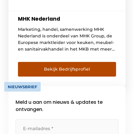
MHK Nederland
Marketing, handel, samenwerking MHK
Nederland is onderdeel van MHK Group, de
Europese marktleider voor keuken, meubel-
en sanitairvakhandel in het MKB met meer
dan 3.400 partners. Vandaag de dag
profiteren talrijke handelspartners in
Nederland, België, Oostenrijk, Duitsland,
Bekijk Bedrijfsprofiel
Zwitserland, Spanje en Groot-Brittannië van
de waardevolle synergie van samenwerking
NIEUWSBRIEF
met de groep. MHK Nederland ondersteunt
sinds 1992 […]
Meld u aan om nieuws & updates te
ontvangen.