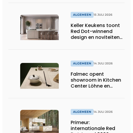
you!
ALGEMEEN
15 JULI 2026
Keller Keukens toont
Red Dot-winnend
design en noviteiten
op Gut Böckel
ALGEMEEN
14 JULI 2026
Falmec opent
showroom in Kitchen
Center Löhne en
presenteert nieuwe
gekleurde
inductiekookplaten
ALGEMEEN
14 JULI 2026
Primeur:
internationale Red