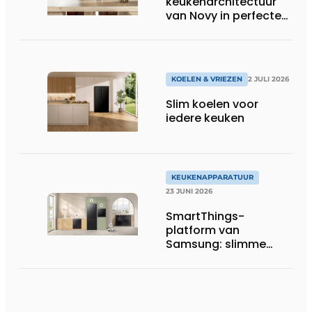
keukenarchitectuur
van Novy in perfecte
harmonie
KOELEN & VRIEZEN
2 JULI 2026
Slim koelen voor
iedere keuken
KEUKENAPPARATUUR
23 JUNI 2026
SmartThings-
platform van
Samsung: slimme
functies krijgen
concreet nut in de
keuken