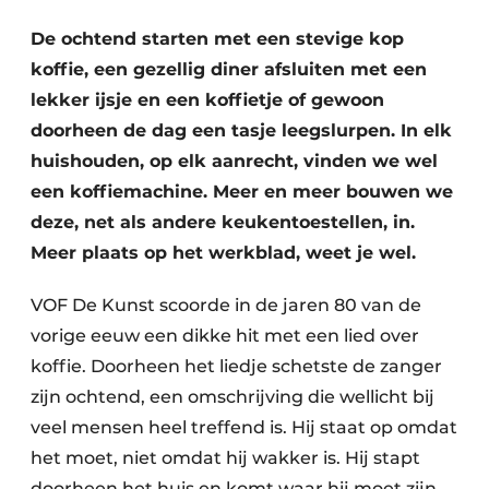
Privacy / Cookie statement
De ochtend starten met een stevige kop
Vacature aanmelden
koffie, een gezellig diner afsluiten met een
Werkbladen
Vacatures
lekker ijsje en een koffietje of gewoon
Video’s
Meubelbeslag & Kastindeling
doorheen de dag een tasje leegslurpen. In elk
huishouden, op elk aanrecht, vinden we wel
een koffiemachine. Meer en meer bouwen we
deze, net als andere keukentoestellen, in.
Meer plaats op het werkblad, weet je wel.
VOF De Kunst scoorde in de jaren 80 van de
vorige eeuw een dikke hit met een lied over
koffie. Doorheen het liedje schetste de zanger
zijn ochtend, een omschrijving die wellicht bij
veel mensen heel treffend is. Hij staat op omdat
het moet, niet omdat hij wakker is. Hij stapt
doorheen het huis en komt waar hij moet zijn,