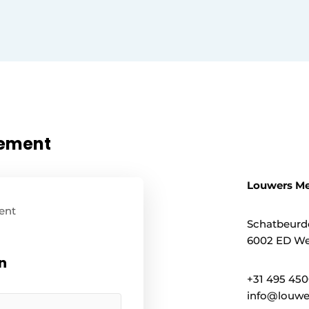
nement
Louwers M
ent
Schatbeurd
6002 ED We
n
+31 495 45
info@louwe