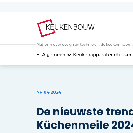
Aanmelden
Algemene voorwaarden
Bedrijven
Platform over design en techniek in de keuken-, woo
Contact
Algemeen
Keukenapparatuur
Keuken
Direct contact
Evenement aanmelden
Keukenbouw | Platform over design
Magazine aanvragen
NR 04 2024
Meest gelezen
De nieuwste tren
Nieuwsbrief
Podcasts
Küchenmeile 202
Privacy / Cookie statement