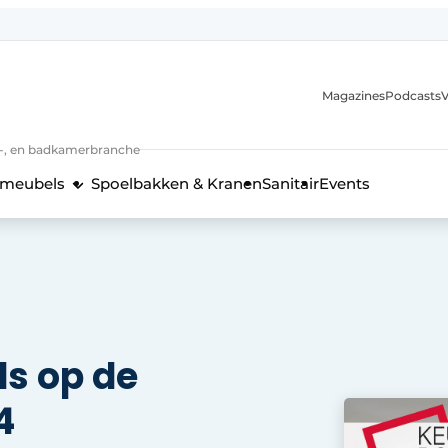
Magazines
Podcasts
V
n-, en badkamerbranche
meubels
Spoelbakken & Kranen
Sanitair
Events
 en techniek in de keukenbranche
ds op de
4