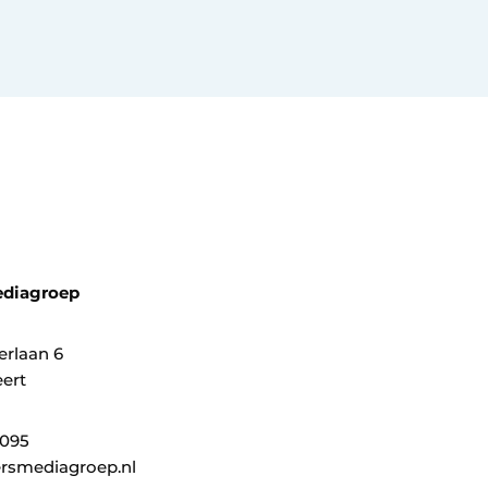
ediagroep
erlaan 6
ert
0095
rsmediagroep.nl