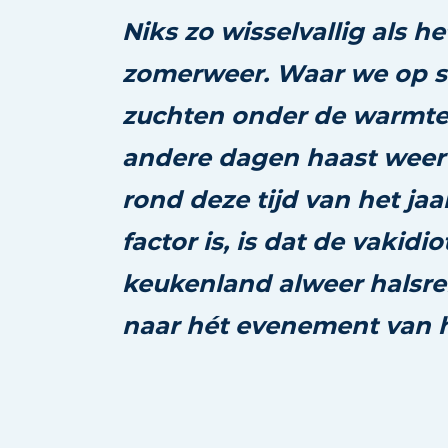
Vacature aanmelden
Niks zo wisselvallig als h
Vacatures
zomerweer. Waar we op 
Video’s
zuchten onder de warmte 
andere dagen haast weer 
rond
deze tijd van het ja
factor is, is dat de vakidio
keukenland
alweer halsre
naar hét evenement van h