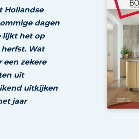
et Hollandse
sommige dagen
lijkt het op
herfst. Wat
ar een zekere
ten uit
ikend uitkijken
et jaar