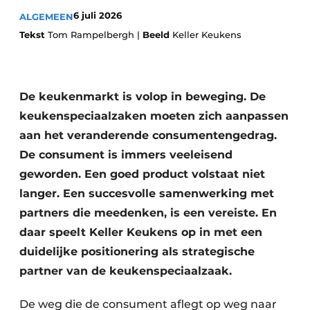
Privacy / Cookie statement
6 juli 2026
ALGEMEEN
Vacature aanmelden
Tekst
Tom Rampelbergh |
Beeld
Keller Keukens
Werkbladen
Vacatures
Video’s
Meubelbeslag & Kastindeling
De keukenmarkt is volop in beweging. De
keukenspeciaalzaken moeten zich aanpassen
aan het veranderende consumentengedrag.
De consument is immers veeleisend
geworden. Een goed product volstaat niet
langer. Een succesvolle samenwerking met
partners die meedenken, is een vereiste. En
daar speelt Keller Keukens op in met een
duidelijke positionering als strategische
partner van de keukenspeciaalzaak.
De weg die de consument aflegt op weg naar