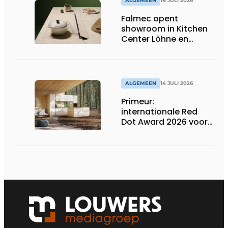
ALGEMEEN
14 JULI 2026
Falmec opent
showroom in Kitchen
Center Löhne en
presenteert nieuwe
gekleurde
inductiekookplaten
ALGEMEEN
14 JULI 2026
Primeur:
internationale Red
Dot Award 2026 voor
twee Nederlandse
biobased keukenlijnen