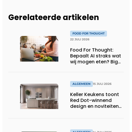
Gerelateerde artikelen
FOOD FOR THOUGHT
22 JULI 2026
Food For Thought:
Bepaalt AI straks wat
wij mogen eten? Big
Brother is watching
you!
ALGEMEEN
15 JULI 2026
Keller Keukens toont
Red Dot-winnend
design en noviteiten
op Gut Böckel