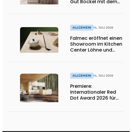
Gut Böckel mit dem
Red Dot Award
ausgezeichnetes
Design und Neuheiten
ALLGEMEIN
14. JULI 2026
Falmec eröffnet einen
Showroom im Kitchen
Center Löhne und
präsentiert neue
farbige
Induktionskochfelder
ALLGEMEIN
14. JULI 2026
Premiere:
Internationaler Red
Dot Award 2026 für
zwei niederländische
biobasierte
Küchenserien