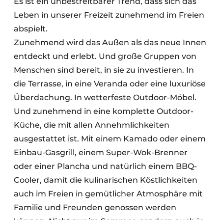
Es ist ein unbestreitbarer Trend, dass sich das
Datenschutz / Cookie-Erklärung
Leben in unserer Freizeit zunehmend im Freien
Ein Stellenangebot registrieren
abspielt.
Arbeitsblätter
Offene Stellen
Zunehmend wird das Außen als das neue Innen
Videos
entdeckt und erlebt. Und große Gruppen von
Möbelbeschläge und Schränke
Menschen sind bereit, in sie zu investieren. In
die Terrasse, in eine Veranda oder eine luxuriöse
Überdachung. In wetterfeste Outdoor-Möbel.
Und zunehmend in eine komplette Outdoor-
Küche, die mit allen Annehmlichkeiten
ausgestattet ist. Mit einem Kamado oder einem
Einbau-Gasgrill, einem Super-Wok-Brenner
oder einer Plancha und natürlich einem BBQ-
Cooler, damit die kulinarischen Köstlichkeiten
auch im Freien in gemütlicher Atmosphäre mit
Familie und Freunden genossen werden