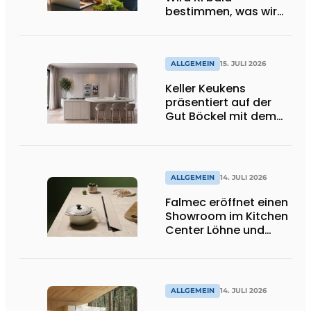
bestimmen, was wir
essen dürfen? Big
Brother beobachtet
dich!
ALLGEMEIN
15. JULI 2026
Keller Keukens
präsentiert auf der
Gut Böckel mit dem
Red Dot Award
ausgezeichnetes
Design und Neuheiten
ALLGEMEIN
14. JULI 2026
Falmec eröffnet einen
Showroom im Kitchen
Center Löhne und
präsentiert neue
farbige
Induktionskochfelder
ALLGEMEIN
14. JULI 2026