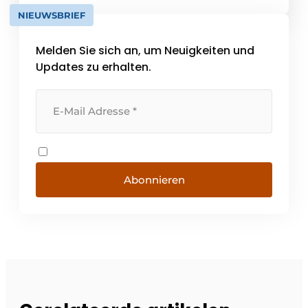
von Francesco Casoli und Giulio Cocci
NIEUWSBRIEF
geleitet und verfügt über 7
Produktionsstätten in Italien, Polen, Mexiko
Melden Sie sich an, um Neuigkeiten und
[...]
Updates zu erhalten.
Abonnieren