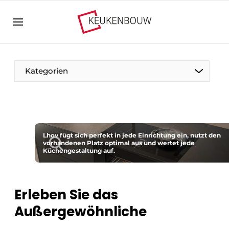
Registrieren Sie sich
Allgemeine Bedingungen und Konditionen
Unternehmen
Kategorien
Kontakt
Direkter Kontakt
Veranstaltung anmelden
Der Stift
Küchenbau | Plattform zu Design und Technik in
Lhov fügt sich perfekt in jede Einrichtung ein, nutzt den
Zu Besuch bei
vorhandenen Platz optimal aus und wertet jede
der Küchenbranche
Küchengestaltung auf.
Magazin-Anfrage
Vision2030
Meist gelesen
Nahrung zum Nachdenken
Erleben Sie das
Newsletter
Außergewöhnliche
Podcasts