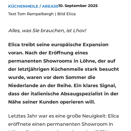
Datenschutz / Cookie-Erklärung
10. September 2025
KÜCHENMEILE / AREA30
Ein Stellenangebot registrieren
Text Tom Rampelbergh | Bild Elica
Arbeitsblätter
Offene Stellen
Alles, was Sie brauchen, ist Lhov!
Videos
Möbelbeschläge und Schränke
Elica treibt seine europäische Expansion
voran. Nach der Eröffnung eines
permanenten Showrooms in Löhne, der auf
der letztjährigen Küchenmeile stark besucht
wurde, waren vor dem Sommer die
Niederlande an der Reihe. Ein klares Signal,
dass der italienische Absaugspezialist in der
Nähe seiner Kunden operieren will.
Letztes Jahr war es eine große Neuigkeit: Elica
eröffnete einen permanenten Showroom in