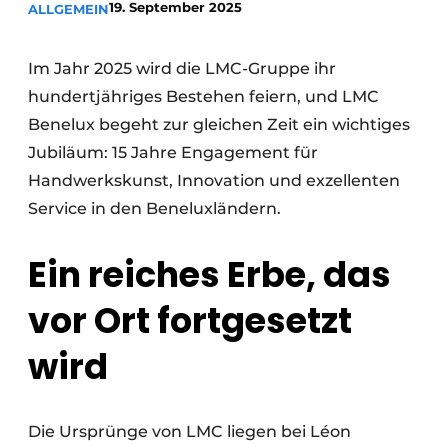
19. September 2025
ALLGEMEIN
Datenschutz / Cookie-Erklärung
Ein Stellenangebot registrieren
Im Jahr 2025 wird die LMC-Gruppe ihr
Arbeitsblätter
Offene Stellen
hundertjähriges Bestehen feiern, und LMC
Videos
Möbelbeschläge und Schränke
Benelux begeht zur gleichen Zeit ein wichtiges
Jubiläum: 15 Jahre Engagement für
Handwerkskunst, Innovation und exzellenten
Service in den Beneluxländern.
Ein reiches Erbe, das
vor Ort fortgesetzt
wird
Die Ursprünge von LMC liegen bei Léon