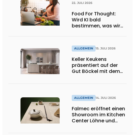
22. JULI 2026
Food For Thought:
Wird KI bald
bestimmen, was wir
essen dürfen? Big
Brother beobachtet
dich!
ALLGEMEIN
15. JULI 2026
Keller Keukens
präsentiert auf der
Gut Böckel mit dem
Red Dot Award
ausgezeichnetes
Design und Neuheiten
ALLGEMEIN
14. JULI 2026
Falmec eröffnet einen
Showroom im Kitchen
Center Löhne und
präsentiert neue
farbige