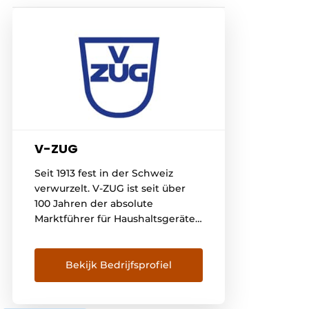
V-ZUG
Seit 1913 fest in der Schweiz
verwurzelt. V-ZUG ist seit über
100 Jahren der absolute
Marktführer für Haushaltsgeräte
in der Schweiz. Seit 1913
entwickelt und produziert das
Unternehmen im Herzen der
Bekijk Bedrijfsprofiel
Schweiz innovative Geräte von
absoluter Spitzenqualität für