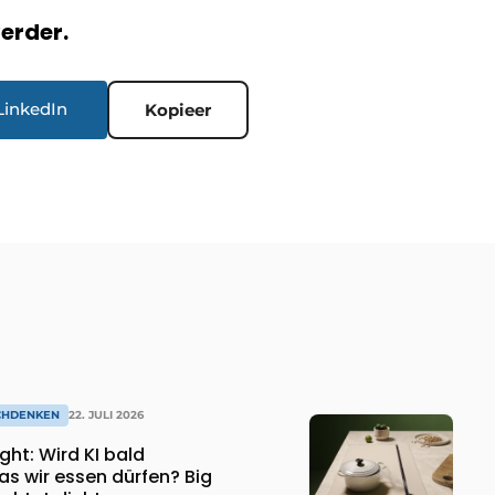
verder.
LinkedIn
Kopieer
CHDENKEN
22. JULI 2026
KI bald
s wir essen dürfen? Big