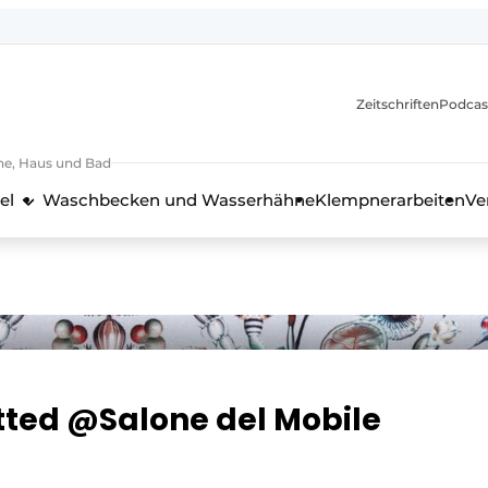
itionen
Zeitschriften
Podcas
he, Haus und Bad
el
Waschbecken und Wasserhähne
Klempnerarbeiten
Ve
nd Technik in der Küchenbranche
tted @Salone del Mobile