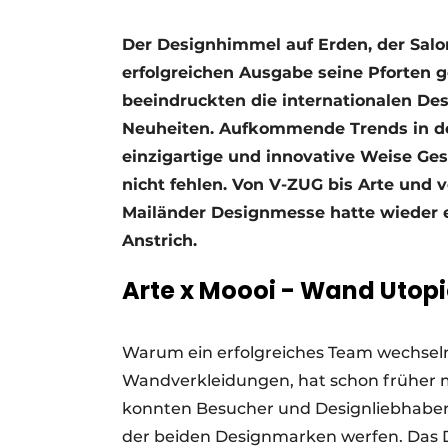
Ein Stellenangebot registrieren
Der Designhimmel auf Erden, der Salon
Offene Stellen
erfolgreichen Ausgabe seine Pforten g
Videos
beeindruckten die internationalen D
Neuheiten. Aufkommende Trends in d
einzigartige und innovative Weise Gest
nicht fehlen. Von V-ZUG bis Arte und v
Mailänder Designmesse hatte wieder e
Anstrich.
Arte x Moooi - Wand Utopi
Warum ein erfolgreiches Team wechseln
Wandverkleidungen, hat schon früher 
konnten Besucher und Designliebhaber 
der beiden Designmarken werfen. Das De