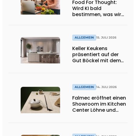
Food For Thought:
Wird KI bald
bestimmen, was wir
essen dürfen? Big
Brother beobachtet
dich!
ALLGEMEIN
15. JULI 2026
Keller Keukens
präsentiert auf der
Gut Böckel mit dem
Red Dot Award
ausgezeichnetes
Design und Neuheiten
ALLGEMEIN
14. JULI 2026
Falmec eröffnet einen
Showroom im Kitchen
Center Löhne und
präsentiert neue
farbige
Induktionskochfelder