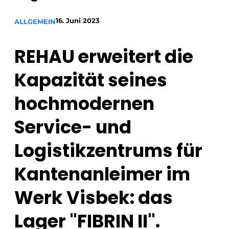
Datenschutz / Cookie-Erklärung
16. Juni 2023
ALLGEMEIN
Ein Stellenangebot registrieren
Arbeitsblätter
Offene Stellen
REHAU erweitert die
Videos
Möbelbeschläge und Schränke
Kapazität seines
hochmodernen
Service- und
Logistikzentrums für
Kantenanleimer im
Werk Visbek: das
Lager "FIBRIN II".