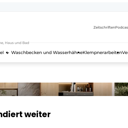
itionen
Zeitschriften
Podcas
he, Haus und Bad
el
Waschbecken und Wasserhähne
Klempnerarbeiten
Ve
nd Technik in der Küchenbranche
iert weiter