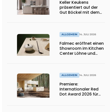
Keller Keukens
präsentiert auf der
Gut Böckel mit dem
Red Dot Award
ausgezeichnetes
Design und Neuheiten
ALLGEMEIN
14. JULI 2026
Falmec eröffnet einen
Showroom im Kitchen
Center Löhne und
präsentiert neue
farbige
Induktionskochfelder
ALLGEMEIN
14. JULI 2026
Premiere:
Internationaler Red
Dot Award 2026 für
zwei niederländische
biobasierte
Küchenserien