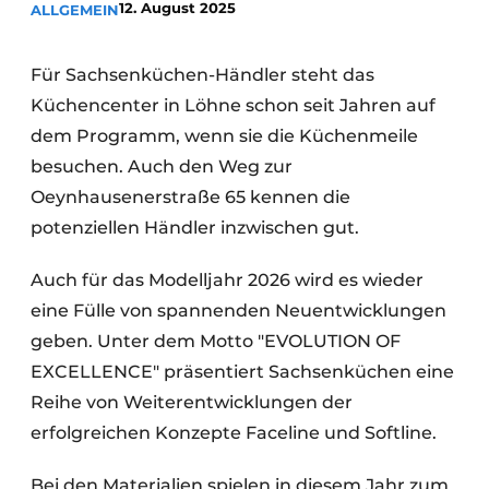
12. August 2025
ALLGEMEIN
Datenschutz / Cookie-Erklärung
Ein Stellenangebot registrieren
Für Sachsenküchen-Händler steht das
Arbeitsblätter
Offene Stellen
Küchencenter in Löhne schon seit Jahren auf
Videos
Möbelbeschläge und Schränke
dem Programm, wenn sie die Küchenmeile
besuchen. Auch den Weg zur
Oeynhausenerstraße 65 kennen die
potenziellen Händler inzwischen gut.
Auch für das Modelljahr 2026 wird es wieder
eine Fülle von spannenden Neuentwicklungen
geben. Unter dem Motto "EVOLUTION OF
EXCELLENCE" präsentiert Sachsenküchen eine
Reihe von Weiterentwicklungen der
erfolgreichen Konzepte Faceline und Softline.
Bei den Materialien spielen in diesem Jahr zum