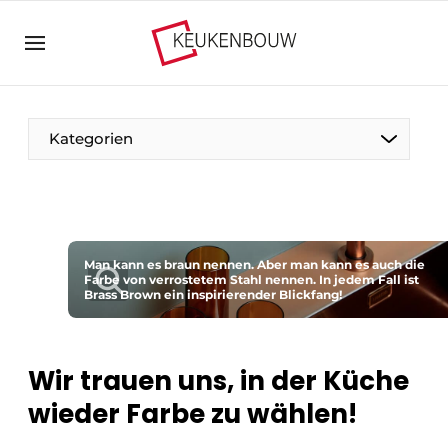
Registrieren Sie sich
Allgemeine Bedingungen und Konditionen
Unternehmen
Kategorien
Kontakt
Direkter Kontakt
Veranstaltung anmelden
Der Stift
Küchenbau | Plattform zu Design und Technik in
Man kann es braun nennen. Aber man kann es auch die
Zu Besuch bei
Farbe von verrostetem Stahl nennen. In jedem Fall ist
der Küchenbranche
Brass Brown ein inspirierender Blickfang!
Magazin-Anfrage
Vision2030
Meist gelesen
Nahrung zum Nachdenken
Wir trauen uns, in der Küche
Newsletter
wieder Farbe zu wählen!
Podcasts