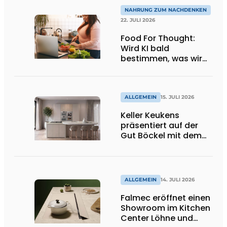
NAHRUNG ZUM NACHDENKEN
22. JULI 2026
Food For Thought:
Wird KI bald
bestimmen, was wir
essen dürfen? Big
Brother beobachtet
dich!
ALLGEMEIN
15. JULI 2026
Keller Keukens
präsentiert auf der
Gut Böckel mit dem
Red Dot Award
ausgezeichnetes
Design und Neuheiten
ALLGEMEIN
14. JULI 2026
Falmec eröffnet einen
Showroom im Kitchen
Center Löhne und