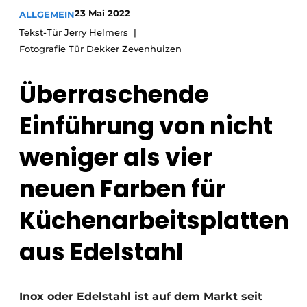
Datenschutz / Cookie-Erklärung
23 Mai 2022
ALLGEMEIN
Ein Stellenangebot registrieren
Tekst-Tür Jerry Helmers
Arbeitsblätter
Fotografie Tür Dekker Zevenhuizen
Offene Stellen
Videos
Möbelbeschläge und Schränke
Überraschende
Einführung von nicht
weniger als vier
neuen Farben für
Küchenarbeitsplatten
aus Edelstahl
Inox oder Edelstahl ist auf dem Markt seit