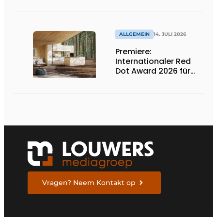
präsentiert neue
farbige
Induktionskochfelder
ALLGEMEIN
14. JULI 2026
Premiere:
Internationaler Red
Dot Award 2026 für
zwei niederländische
biobasierte
Küchenserien
Vragen? Neem Kontakt op