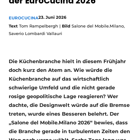
der EuroCucina 2026”
Datenschutz / Cookie-Erklärung
Ein Stellenangebot registrieren
23. Juni 2026
EUROCUCINA
Arbeitsblätter
Offene Stellen
Text
Tom Rampelbergh |
Bild
Salone del Mobile.Milano,
Saverio Lombardi Vallauri
Videos
Möbelbeschläge und Schränke
Die Küchenbranche hielt in diesem Frühjahr
doch kurz den Atem an. Wie würde die
Küchenbranche auf das wirtschaftlich
schwierige Umfeld und die nicht gerade
rosige geopolitische Lage reagieren? Wer
dachte, die Designwelt würde auf die Bremse
treten, wurde eines Besseren belehrt. Der
„Salone del Mobile.Milano 2026“ bewies, dass
die Branche gerade in turbulenten Zeiten den