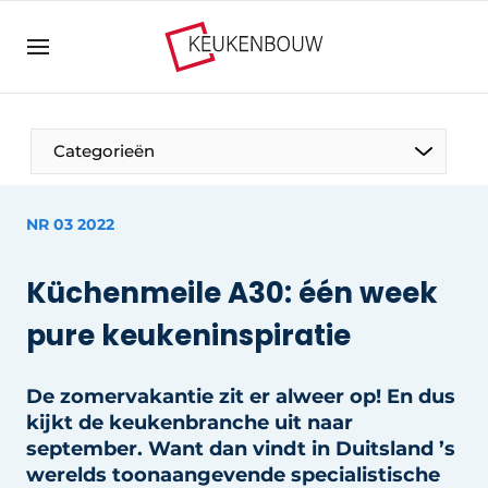
Aanmelden
Algemene voorwaarden
Bedrijven
Categorieën
Contact
Direct contact
NR 03 2022
Evenement aanmelden
De Pen
Küchenmeile A30: één week
Keukenbouw | Platform over design en techniek
Op bezoek bij
in de keukenbranche
pure keukeninspiratie
Magazine aanvragen
Visie2030
Meest gelezen
De zomervakantie zit er alweer op! En dus
Food For Thought
kijkt de keukenbranche uit naar
Nieuwsbrief
september. Want dan vindt in Duitsland ’s
Podcasts
werelds toonaangevende specialistische