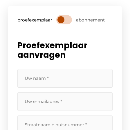
proefexemplaar
abonnement
Proefexemplaar
aanvragen
Uw
naam
*
Uw
e-
mailadres
*
Straatnaam
+