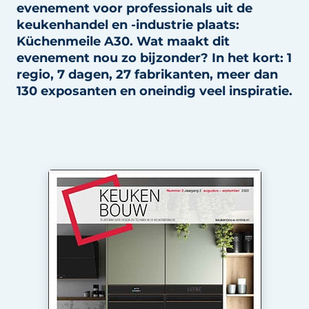
evenement voor professionals uit de
Privacy / Cookie statement
keukenhandel en -industrie plaats:
Vacature aanmelden
Küchenmeile A30. Wat maakt dit
Werkbladen
Vacatures
evenement nou zo bijzonder? In het kort: 1
regio, 7 dagen, 27 fabrikanten, meer dan
Video’s
Meubelbeslag & Kastindeling
130 exposanten en oneindig veel inspiratie.