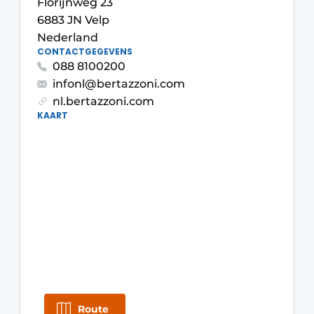
Florijnweg 23
Privacy / Cookie statement
6883 JN Velp
Vacature aanmelden
Nederland
Werkbladen
CONTACTGEGEVENS
Vacatures
088 8100200
Video’s
Meubelbeslag & Kastindeling
infonl@bertazzoni.com
nl.bertazzoni.com
KAART
Route