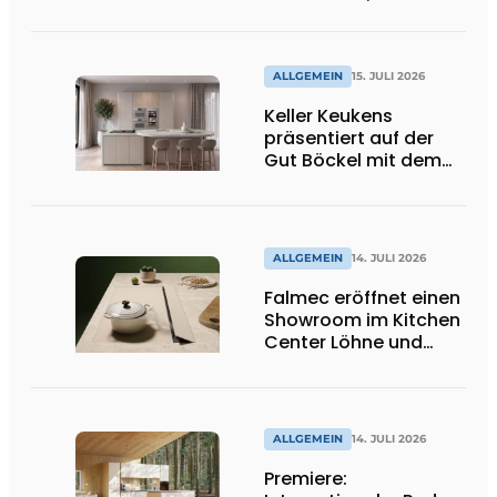
essen dürfen? Big
Brother beobachtet
dich!
ALLGEMEIN
15. JULI 2026
Keller Keukens
präsentiert auf der
Gut Böckel mit dem
Red Dot Award
ausgezeichnetes
Design und Neuheiten
ALLGEMEIN
14. JULI 2026
Falmec eröffnet einen
Showroom im Kitchen
Center Löhne und
präsentiert neue
farbige
Induktionskochfelder
ALLGEMEIN
14. JULI 2026
Premiere: