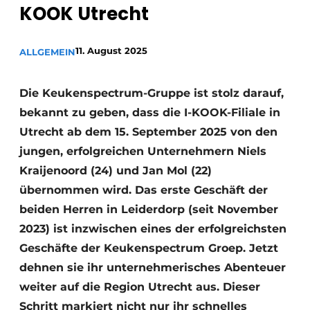
Datenschutz / Cookie-Erklärung
KOOK Utrecht
Ein Stellenangebot registrieren
Arbeitsblätter
11. August 2025
ALLGEMEIN
Offene Stellen
Videos
Möbelbeschläge und Schränke
Die Keukenspectrum-Gruppe ist stolz darauf,
bekannt zu geben, dass die I-KOOK-Filiale in
Utrecht ab dem 15. September 2025 von den
jungen, erfolgreichen Unternehmern Niels
Kraijenoord (24) und Jan Mol (22)
übernommen wird. Das erste Geschäft der
beiden Herren in Leiderdorp (seit November
2023) ist inzwischen eines der erfolgreichsten
Geschäfte der Keukenspectrum Groep. Jetzt
dehnen sie ihr unternehmerisches Abenteuer
weiter auf die Region Utrecht aus. Dieser
Schritt markiert nicht nur ihr schnelles