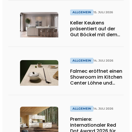
Brother beobachtet
dich!
ALLGEMEIN
15. JULI 2026
Keller Keukens
präsentiert auf der
Gut Böckel mit dem
Red Dot Award
ausgezeichnetes
Design und Neuheiten
ALLGEMEIN
14. JULI 2026
Falmec eröffnet einen
Showroom im Kitchen
Center Löhne und
präsentiert neue
farbige
Induktionskochfelder
ALLGEMEIN
14. JULI 2026
Premiere:
Internationaler Red
Dot Award 2026 für