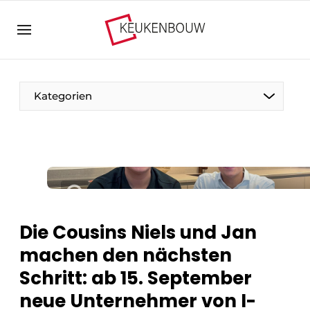
Registrieren Sie sich
Allgemeine Bedingungen und Konditionen
Unternehmen
Kategorien
Kontakt
Direkter Kontakt
Veranstaltung anmelden
Der Stift
Küchenbau | Plattform zu Design und Technik in
Zu Besuch bei
der Küchenbranche
Magazin-Anfrage
Vision2030
Die Cousins Niels und Jan
Meist gelesen
machen den nächsten
Nahrung zum Nachdenken
Newsletter
Schritt: ab 15. September
Podcasts
neue Unternehmer von I-