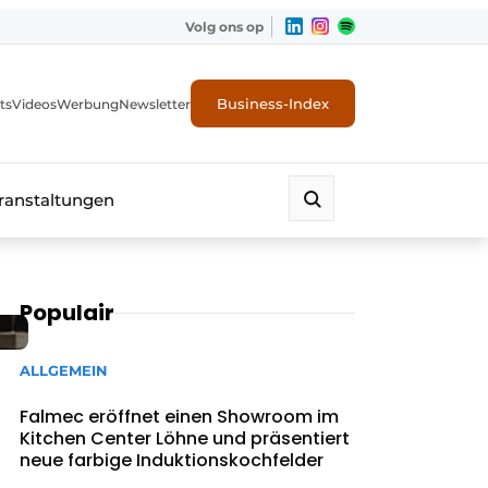
Volg ons op
Business-Index
ts
Videos
Werbung
Newsletter
ranstaltungen
Populair
ALLGEMEIN
Falmec eröffnet einen Showroom im
Kitchen Center Löhne und präsentiert
neue farbige Induktionskochfelder