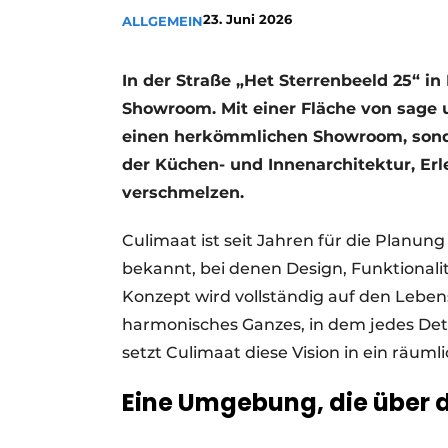
23. Juni 2026
ALLGEMEIN
Ein Stellenangebot registrieren
Offene Stellen
In der Straße „Het Sterrenbeeld 25“ i
Videos
Showroom. Mit einer Fläche von sage 
einen herkömmlichen Showroom, sonde
der Küchen- und Innenarchitektur, Er
verschmelzen.
Culimaat ist seit Jahren für die Pla
bekannt, bei denen Design, Funktionali
Konzept wird vollständig auf den Leben
harmonisches Ganzes, in dem jedes Deta
setzt Culimaat diese Vision in ein räuml
Eine Umgebung, die über 