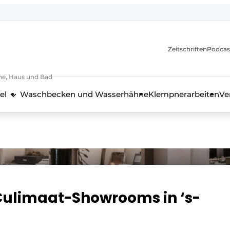
itionen
Zeitschriften
Podcas
he, Haus und Bad
el
Waschbecken und Wasserhähne
Klempnerarbeiten
Ve
nd Technik in der Küchenbranche
Culimaat-Showrooms in ‘s-