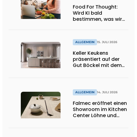
Food For Thought:
Wird KI bald
bestimmen, was wir
essen dürfen? Big
Brother beobachtet
dich!
ALLGEMEIN
15. JULI 2026
Keller Keukens
präsentiert auf der
Gut Böckel mit dem
Red Dot Award
ausgezeichnetes
Design und Neuheiten
ALLGEMEIN
14. JULI 2026
Falmec eröffnet einen
Showroom im Kitchen
Center Löhne und
präsentiert neue
farbige
Induktionskochfelder