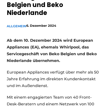
Datenschutz / Cookie-Erklärung
Belgien und Beko
Niederlande
Ein Stellenangebot registrieren
Arbeitsblätter
Offene Stellen
6. Dezember 2024
ALLGEMEIN
Videos
Möbelbeschläge und Schränke
Ab dem 10. Dezember 2024 wird European
Appliances (EA), ehemals Whirlpool, das
Servicegeschäft von Beko Belgien und Beko
Niederlande übernehmen.
European Appliances verfügt über mehr als 50
Jahre Erfahrung im direkten Kundenkontakt
und im Außendienst.
Mit einem engagierten Team von 40 Front-
Desk-Beratern und einem Netzwerk von 100