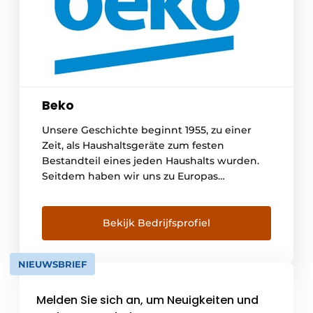
Beko
Unsere Geschichte beginnt 1955, zu einer
Zeit, als Haushaltsgeräte zum festen
Bestandteil eines jeden Haushalts wurden.
Seitdem haben wir uns zu Europas
beliebtester Marke für freistehende
Haushaltsgeräte entwickelt. In den letzten
20 Jahren haben wir uns auf Innovationen
Bekijk Bedrijfsprofiel
konzentriert, um das Leben unserer Kunden
einfacher und gesünder zu machen. Die
NIEUWSBRIEF
Benutzerfreundlichkeit und die praktische
[...]
Melden Sie sich an, um Neuigkeiten und