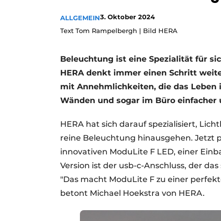
Ein Stellenangebot registrieren
3. Oktober 2024
ALLGEMEIN
Offene Stellen
Text Tom Rampelbergh | Bild HERA
Videos
Beleuchtung ist eine Spezialität für si
HERA denkt immer einen Schritt weit
mit Annehmlichkeiten, die das Leben i
Wänden und sogar im Büro einfacher
HERA hat sich darauf spezialisiert, Lic
reine Beleuchtung hinausgehen. Jetzt pr
innovativen ModuLite F LED, einer Einb
Version ist der usb-c-Anschluss, der da
"Das macht ModuLite F zu einer perfe
betont Michael Hoekstra von HERA.