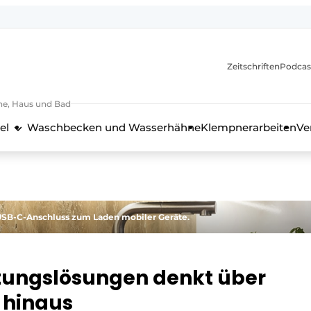
itionen
Zeitschriften
Podcas
he, Haus und Bad
el
Waschbecken und Wasserhähne
Klempnerarbeiten
Ve
nd Technik in der Küchenbranche
 USB-C-Anschluss zum Laden mobiler Geräte.
htungslösungen denkt über
 hinaus