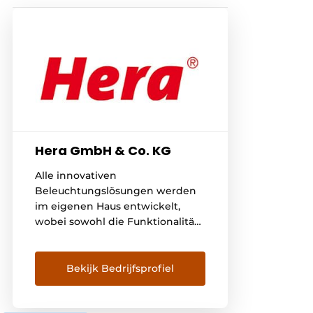
Hera GmbH & Co. KG
Alle innovativen
Beleuchtungslösungen werden
im eigenen Haus entwickelt,
wobei sowohl die Funktionalität
als auch ein modernes und
attraktives Design der Leuchten
im Vordergrund stehen. Die
Bekijk Bedrijfsprofiel
Mission von Hera: hochwertiges
Licht in einer attraktiven