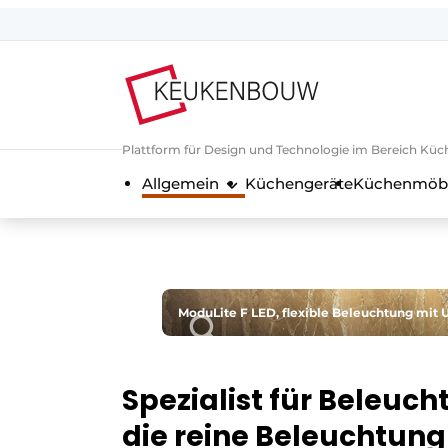
Registrieren Sie sich
Allgemeine Bedingungen und Kond
Unternehmen
Plattform für Design und Technologie im Bereich Küc
Kontakt
Allgemein
Küchengeräte
Küchenmöb
Direkter Kontakt
Veranstaltung anmelden
Küchenbau | Plattform zu Design u
Magazin-Anfrage
ModuLite F LED, flexible Beleuchtung mit
Meist gelesen
Newsletter
Spezialist für Beleuc
Podcasts
die reine Beleuchtung
Datenschutz / Cookie-Erklärung