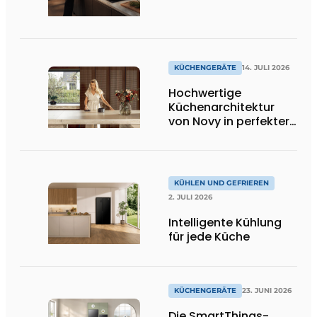
Temperaturen und
damit für bessere
Ergebnisse
KÜCHENGERÄTE
14. JULI 2026
Hochwertige
Küchenarchitektur
von Novy in perfekter
Harmonie
KÜHLEN UND GEFRIEREN
2. JULI 2026
Intelligente Kühlung
für jede Küche
KÜCHENGERÄTE
23. JUNI 2026
Die SmartThings-