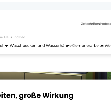
itionen
Zeitschriften
Podcas
he, Haus und Bad
el
Waschbecken und Wasserhähne
Klempnerarbeiten
Ve
nd Technik in der Küchenbranche
iten, große Wirkung