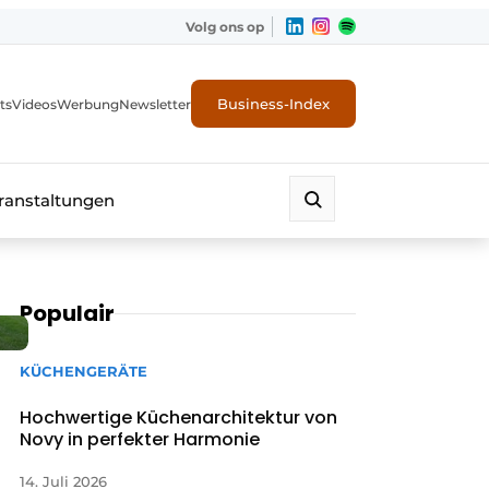
Volg ons op
Business-Index
ts
Videos
Werbung
Newsletter
ranstaltungen
Populair
KÜCHENGERÄTE
Hochwertige Küchenarchitektur von
Novy in perfekter Harmonie
14. Juli 2026