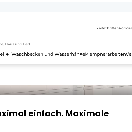
itionen
Zeitschriften
Podcas
he, Haus und Bad
el
Waschbecken und Wasserhähne
Klempnerarbeiten
Ve
nd Technik in der Küchenbranche
aximal einfach. Maximale