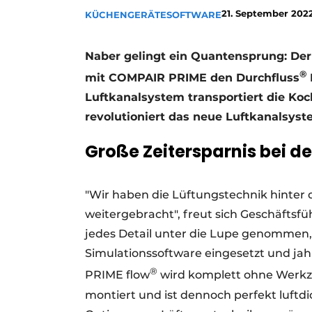
21. September 202
KÜCHENGERÄTE
Ein Stellenangebot registrieren
SOFTWARE
Offene Stellen
Naber gelingt ein Quantensprung: Der 
Videos
®
mit COMPAIR PRIME den Durchfluss
Luftkanalsystem transportiert die Koc
revolutioniert das neue Luftkanalsyste
Große Zeitersparnis bei d
"Wir haben die Lüftungstechnik hinter
weitergebracht", freut sich Geschäftsf
jedes Detail unter die Lupe genommen, 
Simulationssoftware eingesetzt und j
®
PRIME flow
wird komplett ohne Werkz
montiert und ist dennoch perfekt luftdic