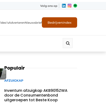
Volg ons op
Bedrijvenindex
ideo’s
Adverteren
Nieuwsbrief
Populair
AFZUIGKAP
Inventum afzuigkap AKB9015ZWA
door de Consumentenbond
uitgeroepen tot Beste Koop