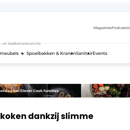
Magazines
Podcasts
V
n-, en badkamerbranche
meubels
Spoelbakken & Kranen
Sanitair
Events
 en techniek in de keukenbranche
orzien van Clever Cook functies.
 koken dankzij slimme