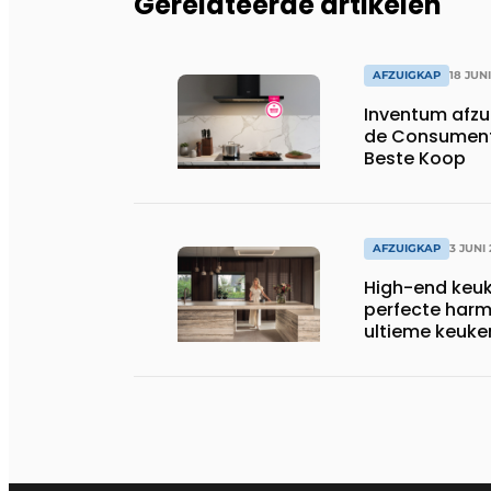
Gerelateerde artikelen
AFZUIGKAP
18 JUN
Inventum afz
de Consument
Beste Koop
AFZUIGKAP
3 JUNI
High-end keuk
perfecte harm
ultieme keuke