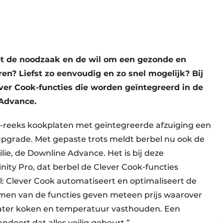
et de noodzaak en de wil om een gezonde en
ren? Liefst zo eenvoudig en zo snel mogelijk? Bij
ver Cook-functies die worden geïntegreerd in de
 Advance.
-reeks kookplaten met geïntegreerde afzuiging een
upgrade. Met gepaste trots meldt berbel nu ook de
lie, de Downline Advance. Het is bij deze
nity Pro, dat berbel de Clever Cook-functies
l: Clever Cook automatiseert en optimaliseert de
men van de functies geven meteen prijs waarover
 water koken en temperatuur vasthouden. Een
eert dat alles veilig gebeurt.”