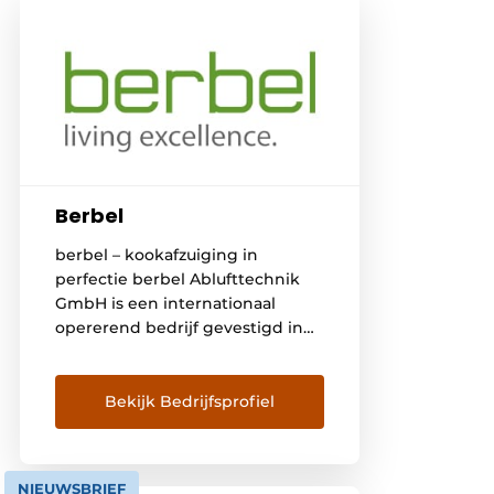
Berbel
berbel – kookafzuiging in
perfectie berbel Ablufttechnik
GmbH is een internationaal
opererend bedrijf gevestigd in
Rheine, dat sinds 2001
afzuigkappen,
kookplaatafzuigingen en
Bekijk Bedrijfsprofiel
kookplaten ontwikkelt,
produceert en verkoopt. Met het
innovatieve berbel-principe
NIEUWSBRIEF