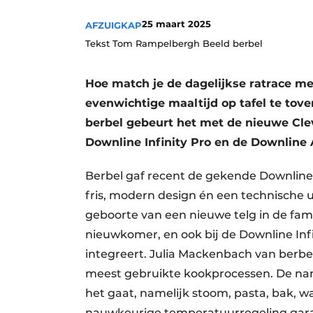
Vacature aanmelden
25 maart 2025
AFZUIGKAP
Vacatures
Tekst Tom Rampelbergh Beeld berbel
Video’s
Hoe match je de dagelijkse ratrace m
evenwichtige maaltijd op tafel te tove
berbel gebeurt het met de nieuwe Cle
Downline Infinity Pro en de Downline
Berbel gaf recent de gekende Downline
fris, modern design én een technische 
geboorte van een nieuwe telg in de fami
nieuwkomer, en ook bij de Downline Infi
integreert. Julia Mackenbach van berbe
meest gebruikte kookprocessen. De na
het gaat, namelijk stoom, pasta, bak,
nauwkeurige temperatuurregeling garand