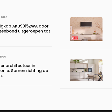
I 2026
uigkap AKB9015ZWA door
enbond uitgeroepen tot
 2026
enarchitectuur in
onie. Samen richting de
n.