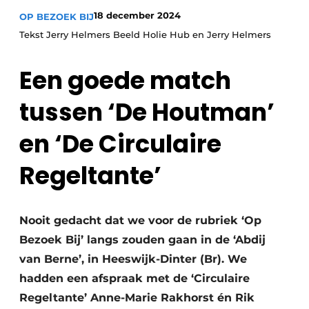
Privacy / Cookie statement
18 december 2024
OP BEZOEK BIJ
Vacature aanmelden
Tekst Jerry Helmers Beeld Holie Hub en Jerry Helmers
Werkbladen
Vacatures
Een goede match
Video’s
Meubelbeslag & Kastindeling
tussen ‘De Houtman’
en ‘De Circulaire
Regeltante’
Nooit gedacht dat we voor de rubriek ‘Op
Bezoek Bij’ langs zouden gaan in de ‘Abdij
van Berne’, in Heeswijk-Dinter (Br). We
hadden een afspraak met de ‘Circulaire
Regeltante’ Anne-Marie Rakhorst én Rik