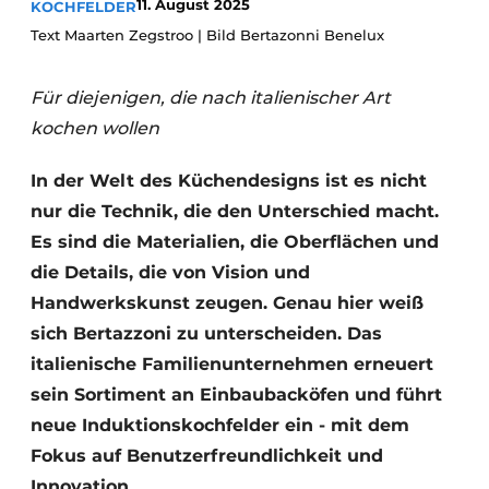
11. August 2025
KOCHFELDER
Datenschutz / Cookie-Erklärung
Text Maarten Zegstroo | Bild Bertazonni Benelux
Ein Stellenangebot registrieren
Arbeitsblätter
Offene Stellen
Für diejenigen, die nach italienischer Art
Videos
Möbelbeschläge und Schränke
kochen wollen
In der Welt des Küchendesigns ist es nicht
nur die Technik, die den Unterschied macht.
Es sind die Materialien, die Oberflächen und
die Details, die von Vision und
Handwerkskunst zeugen. Genau hier weiß
sich Bertazzoni zu unterscheiden. Das
italienische Familienunternehmen erneuert
sein Sortiment an Einbaubacköfen und führt
neue Induktionskochfelder ein - mit dem
Fokus auf Benutzerfreundlichkeit und
Innovation.