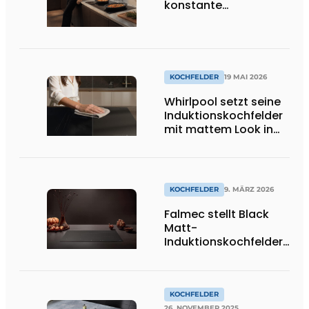
konstante
Temperaturen und
damit für bessere
Ergebnisse
KOCHFELDER
19 MAI 2026
Whirlpool setzt seine
Induktionskochfelder
mit mattem Look in
Szene
KOCHFELDER
9. MÄRZ 2026
Falmec stellt Black
Matt-
Induktionskochfelder
vor: Design und
Innovation auf der
EuroCucina 2026
KOCHFELDER
26. NOVEMBER 2025