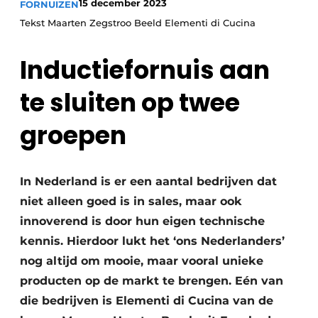
15 december 2023
FORNUIZEN
Privacy / Cookie statement
Tekst Maarten Zegstroo Beeld Elementi di Cucina
Vacature aanmelden
Werkbladen
Vacatures
Inductiefornuis aan
Video’s
Meubelbeslag & Kastindeling
te sluiten op twee
groepen
In Nederland is er een aantal bedrijven dat
niet alleen goed is in sales, maar ook
innoverend is door hun eigen technische
kennis. Hierdoor lukt het ‘ons Nederlanders’
nog altijd om mooie, maar vooral unieke
producten op de markt te brengen. Eén van
die bedrijven is Elementi di Cucina van de