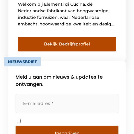
Welkom bij Elementi di Cucina, dé
Nederlandse fabrikant van hoogwaardige
inductie fornuizen, waar Nederlandse
ambacht, hoogwaardige kwaliteit en design
samen komen. We zijn enorm trots op onze
lokale wortels. We staan volledig achter onze
producten en streven naar niets minder dan
Bekijk Bedrijfsprofiel
100% tevredenheid. Met onze nieuwe lijn
NuovaCucina bieden we fornuizen in meer
NIEUWSBRIEF
dan 60 […]
Meld u aan om nieuws & updates te
ontvangen.
Inschrijven