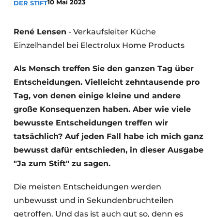
10 Mai 2023
DER STIFT
Datenschutz / Cookie-Erklärung
Ein Stellenangebot registrieren
René Lensen
- Verkaufsleiter Küche
Arbeitsblätter
Offene Stellen
Einzelhandel bei Electrolux Home Products
Videos
Möbelbeschläge und Schränke
Als Mensch treffen Sie den ganzen Tag über
Entscheidungen. Vielleicht zehntausende pro
Tag, von denen einige kleine und andere
große Konsequenzen haben. Aber wie viele
bewusste Entscheidungen treffen wir
tatsächlich? Auf jeden Fall habe ich mich ganz
bewusst dafür entschieden, in dieser Ausgabe
"Ja zum Stift" zu sagen.
Die meisten Entscheidungen werden
unbewusst und in Sekundenbruchteilen
getroffen. Und das ist auch gut so, denn es