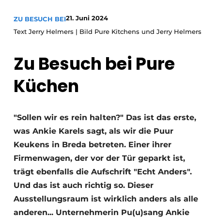
Datenschutz / Cookie-Erklärung
21. Juni 2024
ZU BESUCH BEI
Ein Stellenangebot registrieren
Text Jerry Helmers | Bild Pure Kitchens und Jerry Helmers
Arbeitsblätter
Offene Stellen
Videos
Zu Besuch bei
Möbelbeschläge und Schränke
Pure
Küchen
"Sollen wir es rein halten?" Das ist das erste,
was Ankie Karels sagt, als wir die Puur
Keukens in Breda betreten. Einer ihrer
Firmenwagen, der vor der Tür geparkt ist,
trägt ebenfalls die Aufschrift "Echt Anders".
Und das ist auch richtig so. Dieser
Ausstellungsraum ist wirklich anders als alle
anderen... Unternehmerin Pu(u)sang Ankie